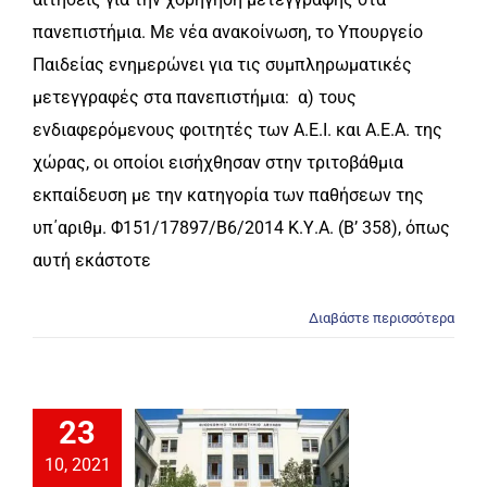
πανεπιστήμια. Με νέα ανακοίνωση, το Υπουργείο
Παιδείας ενημερώνει για τις συμπληρωματικές
μετεγγραφές στα πανεπιστήμια: α) τους
ενδιαφερόμενους φοιτητές των Α.Ε.Ι. και Α.Ε.Α. της
χώρας, οι οποίοι εισήχθησαν στην τριτοβάθμια
εκπαίδευση με την κατηγορία των παθήσεων της
υπ΄αριθμ. Φ151/17897/Β6/2014 Κ.Υ.Α. (Β’ 358), όπως
αυτή εκάστοτε
Διαβάστε περισσότερα
23
10, 2021