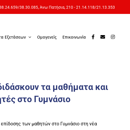
 38.24.659
/
38.30.085
, Άνω Πατήσια,
210 - 21.14.118
/
21.13.353
τα Εξετάσεων
Ομογενείς
Επικοινωνία
διδάσκουν τα μαθήματα και
ητές στο Γυμνάσιο
ς επίδοσης των μαθητών στο Γυμνάσιο στη νέα