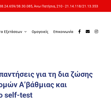
 38.24.659
/
38.30.085
, Άνω Πατήσια,
210 - 21.14.118
/
21.13.353
τα Εξετάσεων
Ομογενείς
Επικοινωνία
παντήσεις για τη δια ζώσης
ομών Α’βάθμιας και
 self-test