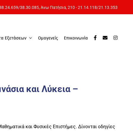
 38.24.659
/
38.30.085
, Άνω Πατήσια,
210 - 21.14.118
/
21.13.353
τα Εξετάσεων
Ομογενείς
Επικοινωνία
μνάσια και Λύκεια –
Μαθηματικά και Φυσικές Επιστήμες. Δίνονται οδηγίες