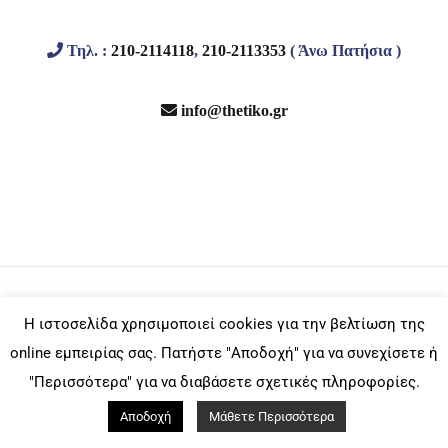
Τηλ. :
210-2114118
,
210-2113353
( Άνω Πατήσια )
info@thetiko.gr
© Copyright -
2026 | Designed By Athago Team
| Powered By
Η ιστοσελίδα χρησιμοποιεί cookies για την βελτίωση της
Athago Inc
online εμπειρίας σας. Πατήστε "Αποδοχή" για να συνεχίσετε ή
"Περισσότερα" για να διαβάσετε σχετικές πληροφορίες.
Facebook
Email
Instagram
Αποδοχή
Μάθετε Περισσότερα