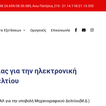
 38.24.659
/
38.30.085
, Άνω Πατήσια,
210 - 21.14.118
/
21.13.353
τα Εξετάσεων
Ομογενείς
Επικοινωνία
ας για την ηλεκτρονική
λτίου
ΑΛ για την υποβολή Μηχανογραφικού Δελτίου(Μ.Δ.)