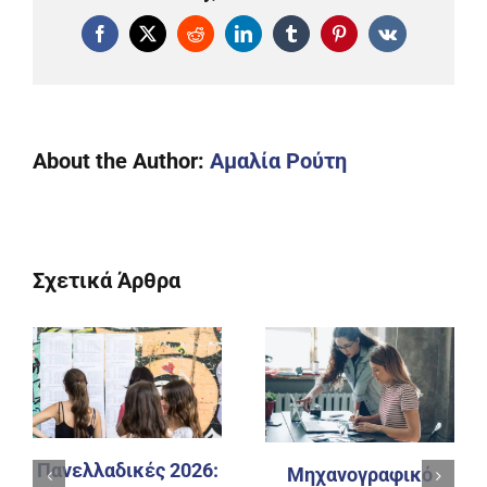
Facebook
X
Reddit
LinkedIn
Tumblr
Pinterest
Vk
About the Author:
Αμαλία Ρούτη
Σχετικά Άρθρα
Πανελλαδικές 2026:
Μηχανογραφικό