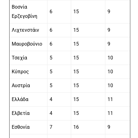
Βοσνία
6
15
9
Ερζεγοβίνη
Λιχτενστάιν
6
15
9
Μαυροβούνιο
6
15
9
Τσεχία
5
15
10
Κύπρος
5
15
10
Αυστρία
5
15
10
Ελλάδα
4
15
11
Ελβετία
4
15
11
Εσθονία
7
16
9