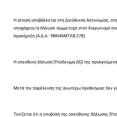
Η αίτηση υποβάλλεται στη Διεύθυνση Αστυνομίας, στη
υποψήφιος/α δήλωσε συμμετοχή στον διαγωνισμό που
προκήρυξη (Α.Δ.Α.: 9ΒΚΙ46ΜΤΛΒ-27Β).
Η υπεύθυνη δήλωση [Υπόδειγμα (Θ)] της προηγούμενη
Μετά την παρέλευση της ανωτέρω προθεσμίας δεν γίν
Τονίζεται ότι η υποβολή της υπεύθυνης δήλωσης [Υπ