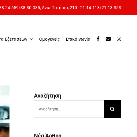
 38.24.659
/
38.30.085
, Άνω Πατήσια,
210 - 21.14.118
/
21.13.353
τα Εξετάσεων
Ομογενείς
Επικοινωνία
Αναζήτηση
Αναζήτηση
για:
Νέα Άρθρα