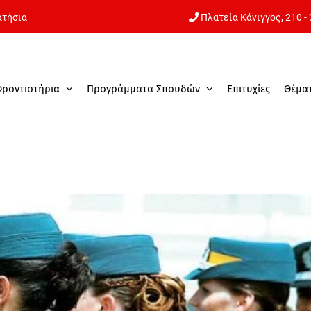
ατήσια
Πλατεία Κάνιγγος,
210 -
Φροντιστήρια
Προγράμματα Σπουδών
Επιτυχίες
Θέμα