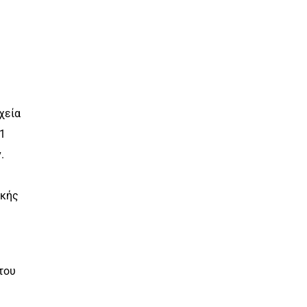
χεία
 1
.
ικής
 του