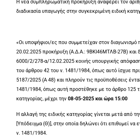
Η νέα συμπληρωματική προκήρυξη αναφέρει τον αριθμ
διαδικασία υπαγωγής στην συγκεκριμένη ειδική κατηγ
«Οι υποψήφιοι/ες που συμμετείχαν στον διαγωνισμό 
20.02.2025 προκήρυξη (Α.Δ.Α.: 9ΒΚΙ46ΜΤΛΒ-27Β) και 
6000/2/278-α/12.02.2025 κοινής υπουργικής απόφασης,
του άρθρου 42 του ν. 1481/1984, όπως αυτό ίσχυε πρι
5187/2025 (Α 48) και πληρούν τις προϋποθέσεις ένταξ
1481/1984, όπως αυτή προστέθηκε με το άρθρο 125 το
κατηγορίας, μέχρι την
08-05-2025 και ώρα 15:00
Η αλλαγή της ειδικής κατηγορίας γίνεται μετά από 
[Υπόδειγμα (Θ)], στην οποία δηλώνει ότι επιθυμεί να 
ν. 1481/1984.