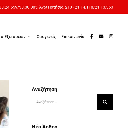
 38.24.659
/
38.30.085
, Άνω Πατήσια,
210 - 21.14.118
/
21.13.353
τα Εξετάσεων
Ομογενείς
Επικοινωνία
Αναζήτηση
Αναζήτηση
για:
Νέα Άρθρα