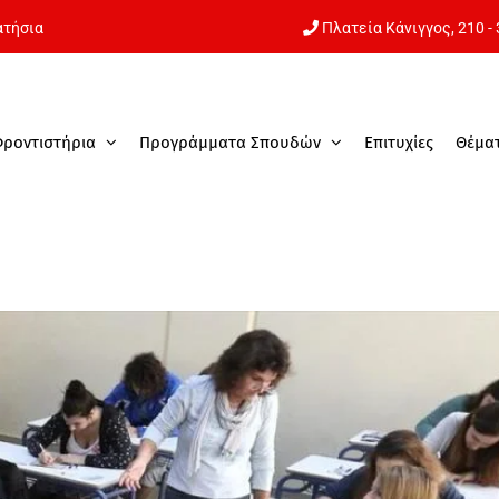
ατήσια
Πλατεία Κάνιγγος,
210 -
Φροντιστήρια
Προγράμματα Σπουδών
Επιτυχίες
Θέμα