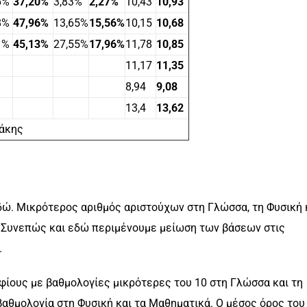
6%
37,20%
3,83%
2,27%
10,43
10,93
8%
47,96%
13,65%
15,56%
10,15
10,68
1%
45,13%
27,55%
17,96%
11,78
10,85
11,17
11,35
8,94
9,08
13,4
13,62
γάκης
δώ. Μικρότερος αριθμός αριστούχων στη Γλώσσα, τη Φυσική 
. Συνεπώς και εδώ περιμένουμε μείωση των βάσεων στις
.
ίους με βαθμολογίες μικρότερες του 10 στη Γλώσσα και τη
αθμολογία στη Φυσική και τα Μαθηματικά. Ο μέσος όρος του