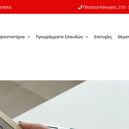
ατήσια
Πλατεία Κάνιγγος,
210 -
Φροντιστήρια
Προγράμματα Σπουδών
Επιτυχίες
Θέμα