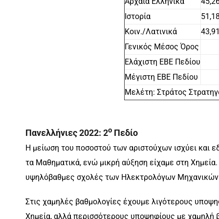
Αρχαία Ελληνικά
45,2
Ιστορία
51,1
Κοιν./Λατινικά
43,9
Γενικός Μέσος Όρος
Ελάχιστη ΕΒΕ Πεδίου
Μέγιστη ΕΒΕ Πεδίου
Μελέτη: Στράτος Στρατη
ο
Πανελλήνιες 2022:
2
Πεδίο
Η μείωση του ποσοστού των αριστούχων ισχύει και ε
τα Μαθηματικά, ενώ μικρή αύξηση είχαμε στη Χημεία
υψηλόβαθμες σχολές των Ηλεκτρολόγων Μηχανικών
Στις χαμηλές βαθμολογίες έχουμε λιγότερους υποψηφ
Χημεία, αλλά περισσότερους υποψηφίους με χαμηλή β