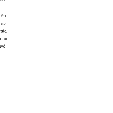
υ
 θα
τις
χαία
ι οι
ινό