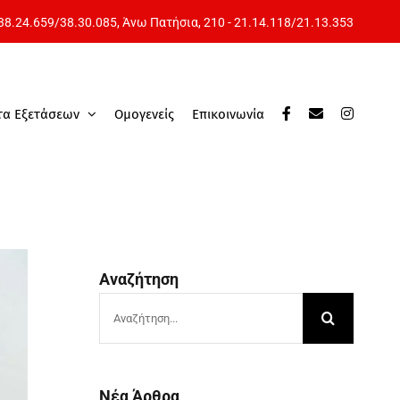
 38.24.659
/
38.30.085
, Άνω Πατήσια,
210 - 21.14.118
/
21.13.353
τα Εξετάσεων
Ομογενείς
Επικοινωνία
Αναζήτηση
Αναζήτηση
για:
Νέα Άρθρα