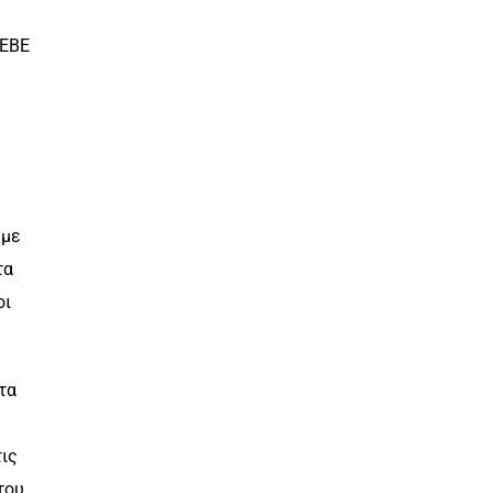
 ΕΒΕ
υμε
τα
οι
τα
τις
του