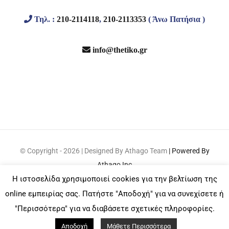
Τηλ. :
210-2114118
,
210-2113353
( Άνω Πατήσια )
info@thetiko.gr
© Copyright -
2026 | Designed By Athago Team
| Powered By
Athago Inc
Η ιστοσελίδα χρησιμοποιεί cookies για την βελτίωση της
online εμπειρίας σας. Πατήστε "Αποδοχή" για να συνεχίσετε ή
Facebook
Email
Instagram
"Περισσότερα" για να διαβάσετε σχετικές πληροφορίες.
Αποδοχή
Μάθετε Περισσότερα