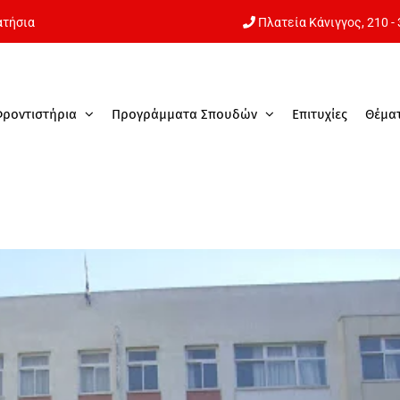
ατήσια
Πλατεία Κάνιγγος,
210 -
Φροντιστήρια
Προγράμματα Σπουδών
Επιτυχίες
Θέμα