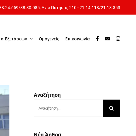
 38.24.659
/
38.30.085
, Άνω Πατήσια,
210 - 21.14.118
/
21.13.353
τα Εξετάσεων
Ομογενείς
Επικοινωνία
Αναζήτηση
Αναζήτηση
για:
Νέα Άρθρα